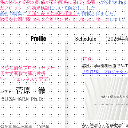
性の体型と姿勢の関係が美的印象に及ぼす影響」
が公開されま
ガブロック」の効果検証
について解説しました。
議会の特集に
「顔と表情の感性計測」
が掲載されました。
体操を共同開発（株式会社サンギ）しプレスリリース
しました
Profile
Schedule （202
（研究）
・感性工学×歯科医療でSUT
・感性価値プロデューサー
「SUTEKI」プロジェクト
女子大学家政学部准教授
ーティ・ウェルネス研究室）
菅原 徹
工学）
GAHARA, Ph.D.
​・がん患者さんを研究者、
丘高等学校卒業、2005年