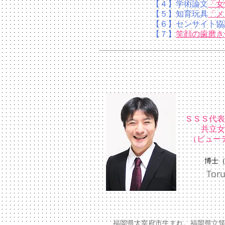
【４】学術論文
「女
【５】
知育玩具
「メ
【６】センサイト協
​【７】
笑顔の歯磨き
ＳＳＳ代表
​共立
​（ビュ
博士（
Toru SU
福岡県太宰府市生まれ。福岡県立筑紫