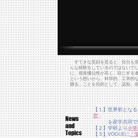
すてきな笑顔を見ると、自分も笑
んな経験をしているのではないで
に、視覚優位性が高く、目にする
という想いから、科学的、工学的
贈る」ことを目的として、認知、
【１】世界初となる
究
」
​News
を産学共同で開
and
​【２】学研より
小学
Topics
【３】VOGUEに
「