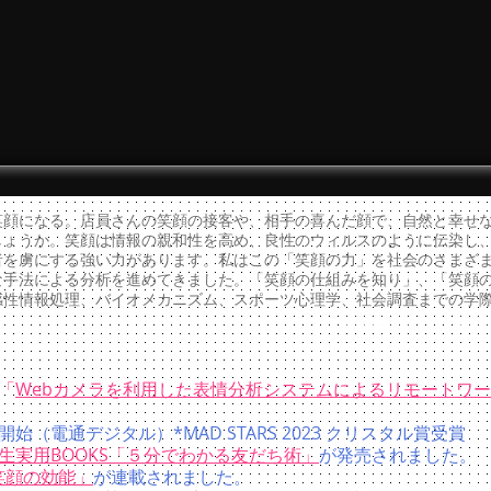
顔になる。店員さんの笑顔の接客や、相手の喜んだ顔で、自然と幸せな
しょうか。笑顔は情報の親和性を高め、良性のウィルスのように伝染し
者を虜にする強い力があります。私はこの「笑顔の力」を社会のさまざ
な手法による分析を進めてきました。「笑顔の仕組みを知り」、「笑顔
感性情報処理、バイオメカニズム、スポーツ心理学、社会調査までの学
Instagram
Fac
「
Webカメラを利用した表情分析システムによるリモートワ
始（電通デジタル）*MAD STARS 2023 クリスタル賞受賞
生実用BOOKS「５分でわかる友だち術」
が発売されました。
笑顔の効能」
が連載されました。