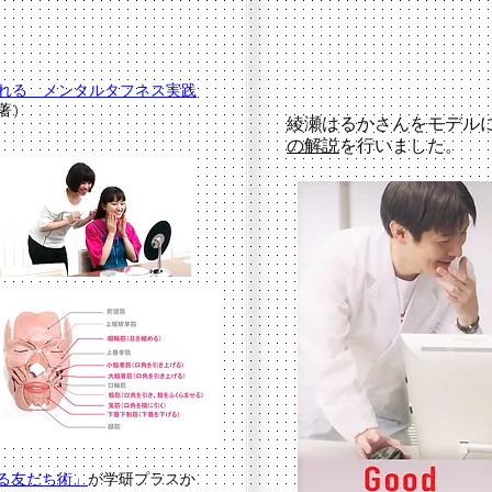
れる メンタルタフネス実践
著）
​綾瀬はるかさんをモデル
の解説
を行いました。
かる友だち術」
が学研プラスか