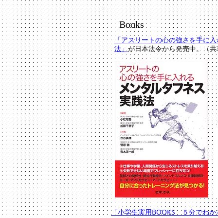
Books
「アスリートの心の強さを手に入
法」
が日本法令から発売中。（共
「小学生実用BOOKS ５分でわ