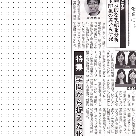
化
業
に
（