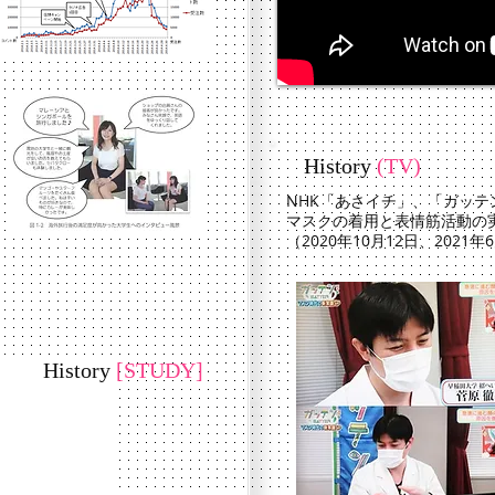
History
(TV)
NHK「あさイチ」、「ガッテ
​マスクの着用と表情筋活動の
​（2020年10月12日、2021
History
[STUDY]