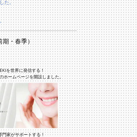
した。
。
6年前期・春季）
EKIを世界に発信する！
のホームページを開設しました。
専門家がサポートする！