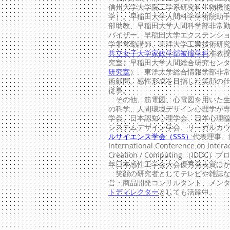
信州大学大学院工学系研究科生物機
学）。早稲田大学人間科学学術院助
部助教、早稲田大学人間科学部非常勤講
バイザー、早稲田大学エクステンシ
学非常勤講師、東洋大学工業技術研
共立女子大学家政学部被服学科
准教
究室）早稲田大学人間総合研究セン
研究室
）、東洋大学総合情報学部非
術顧問
。感性形成を目指した笑顔の
従事。
その他、筋電図、心電図を用いた生
の科学、人間環境デザイン心理学が
学会、日本認知心理学会、日本心理
システムデザイン学会、リーガルカ
ルサイエンス学会（SSS）
代表理事、
International Conference on Intera
Creation / Computing （IDDC
年日本感性工学会大会優秀発表賞ほ
笑顔の研究者としてテレビや雑誌な
営・商品開発コンサルタント、メン
トディレクター
としても活躍中。