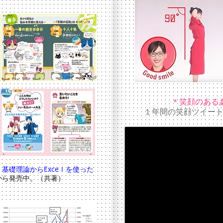
＊笑顔のあるある
​１年間の笑顔ツイー
基礎理論からExceｌを使った
から発売中。（共著）