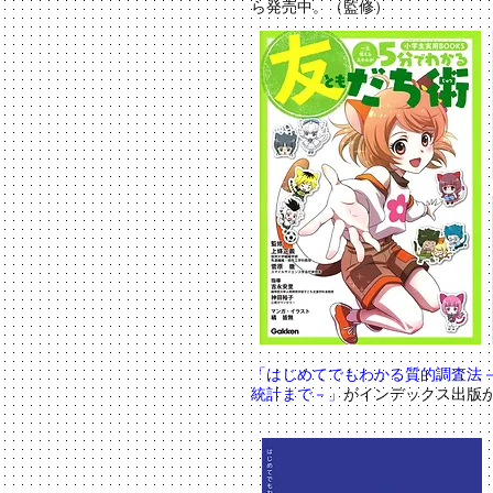
ら発売中。（監修）
「はじめてでもわかる質的調査法－
統計まで－」
がインデックス出版