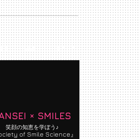
出演
SmileNet
CONTACT
ANSEI × SMILES
笑顔の知恵を学ぼう♪
ciety of Smile Science
』