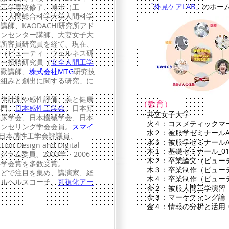
「外見ケアLAB」
のホー
能工学専攻修了、博士（工
手、人間総合科学大学人間科学
師、KAODACHI研究所アド
ョンセンター講師、大妻女子大
究所客員研究員を経て、現在、
授（ビューティ・ウェルネス研
ター招聘研究員（
安全
人間工学
常勤講師、
株式会社MTG
研究技
仕組みと創出に関する研究」に
体計測や感性評価、美と健康
（教育）
専門。
日本感性工学会
、日本顔
・共立女子大学
臨床学会、日本機械学会、日本
火４：コスメティックマ
ウンセリング学会会員。
スマイ
水２：被服学ゼミナールA・
日本感性工学会評議員、
水５：被服学ゼミナールA・
ction Design and Digital
木１：基礎ゼミナール_0
）プログラム委員
、2003年・2006
木２：卒業論文（ビュー
か学会賞を多数受賞。
木３：卒業制作（ビュー
どで注目を集め、講演家、経
​ 木４：卒業制作（ビュー
タルヘルスコーチ、
可視化アー
金２：被服人間工学演習
金３：マーケティング論
​ 金４：情報の分析と活用_