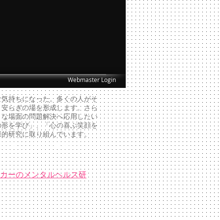
Webmaster Login
気持ちになった。多くの人がそ
、安らぎの場を形成します。さら
まな場面の問題解決へ応用したい
の形を学び」、「心の喜ぶ笑顔を
際的研究に取り組んでいます。
ebook
スマイルサイエンス学会
ーカーのメンタルヘルス研