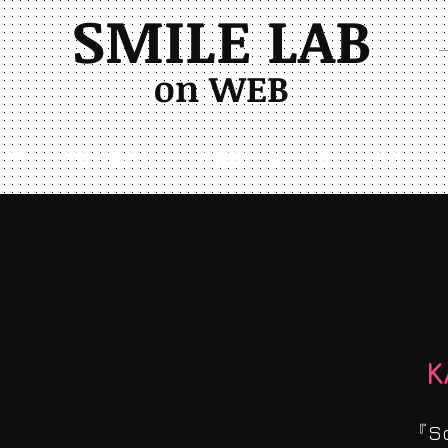
SMILE LAB
on WEB
顔学
ウンパニ体操
感性価値・美と健康
講演・ＴＶ
K
『So