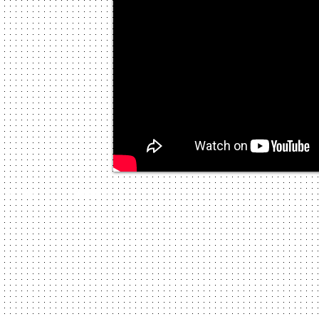
© 20１3 by
Ｔ．Sugahara