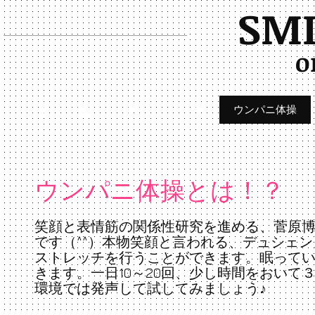
SMI
o
HOME
研究
教育
笑顔学
ウンパニ体操
ウンパニ体操とは！？
笑顔と表情筋の関係性研究を進める、菅原博
です（^^）本物笑顔と言われる、デュシェ
ストレッチを行うことができます。眠って
きます。一日10～20回、少し時間をおい
環境では発声して試してみましょう♪