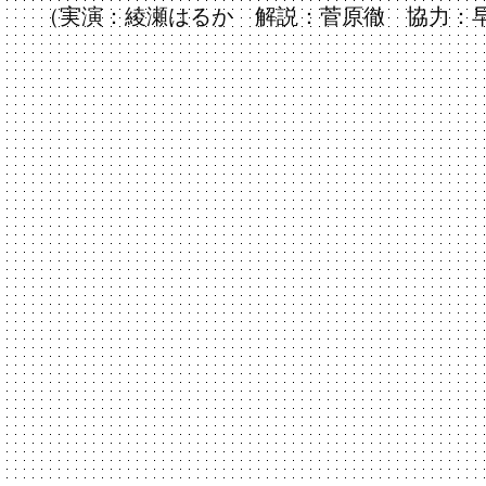
​（実演：綾瀬はるか 解説：菅原徹 協力：